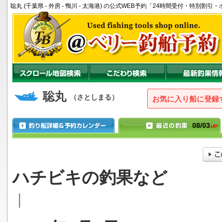
聡丸 (千葉県 - 外房 - 鴨川 - 太海港) の公式WEB予約「24時間受付・特別割
聡丸
（さとしまる）
お気に入り船に登録
08/03
UP
ハチビキの釣果など
｜