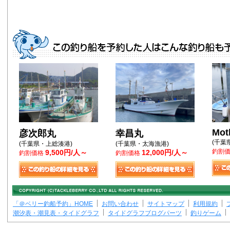
Mot
彦次郎丸
幸昌丸
(千葉
(千葉県・上総湊港)
(千葉県・太海漁港)
釣割
9,500円/人～
12,000円/人～
釣割価格
釣割価格
「＠ベリー釣船予約」HOME
お問い合わせ
サイトマップ
利用規約
潮汐表・潮見表・タイドグラフ
タイドグラフブログパーツ
釣りゲーム