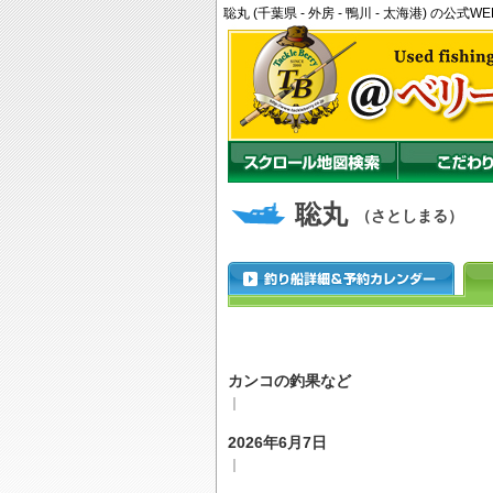
聡丸 (千葉県 - 外房 - 鴨川 - 太海港) 
聡丸
（さとしまる）
カンコの釣果など
｜
2026年6月7日
｜