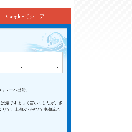
Google+でシェア
-
-
-
-
のリレーへ出船。
えば爆ですよって言いましたが、条
くりで、上潮ぶっ飛びで底潮流れ
。