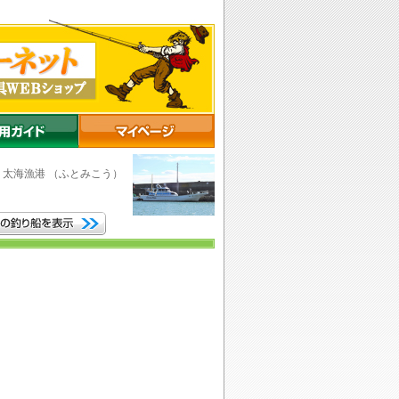
市
太海漁港
（ふとみこう）