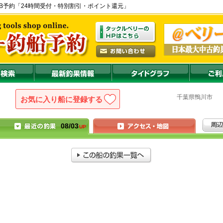
の公式WEB予約「24時間受付・特別割引・ポイント還元」
千葉県
鴨川
お気に入り船に登録
08/03
UP