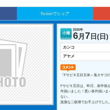
Twitterでシェア
2026年
6
7
小潮
月
日
(日)
カンコ
アヤメ
『Fサビキ五目主体～鬼カサゴ
Fサビキ五目は、昨日、条件揃
件揃いました！悪い条件揃いま
ない、
急激な二枚潮でお手上げでした