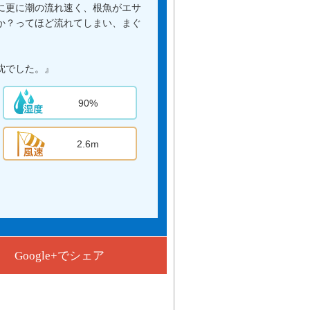
に更に潮の流れ速く、根魚がエサ
か？ってほど流れてしまい、まぐ
。
沈でした。』
90%
2.6m
Google+でシェア