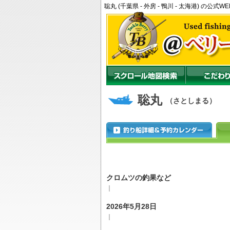
聡丸 (千葉県 - 外房 - 鴨川 - 太海港) 
聡丸
（さとしまる）
クロムツの釣果など
｜
2026年5月28日
｜