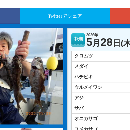
Twitterでシェア
2026年
5
28
中潮
月
日
(木
クロムツ
メダイ
ハチビキ
ウルメイワシ
アジ
サバ
オニカサゴ
ユメカサゴ