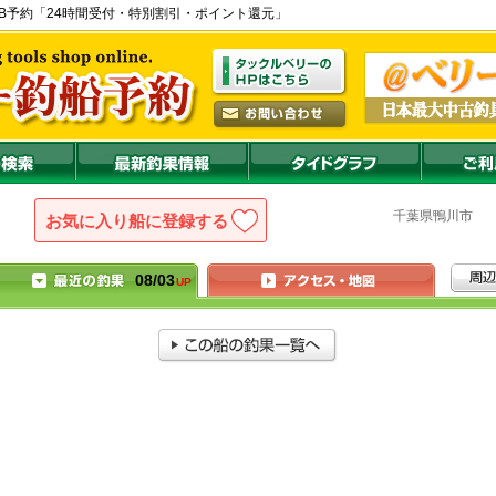
の公式WEB予約「24時間受付・特別割引・ポイント還元」
千葉県
鴨川
お気に入り船に登録
08/03
UP