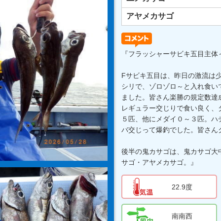
アヤメカサゴ
『フラッシャーサビキ五目主体
Fサビキ五目は、昨日の激流は
シリで、ゾロゾロ～と入れ食い
ました。皆さん楽勝の規定数達
レギュラー交じりで食い良く、
５匹、他にメダイ０～３匹。ハ
バ交じって爆釣でした。皆さん
後半の鬼カサゴは、鬼カサゴ大
サゴ・アヤメカサゴ。』
22.9度
南南西