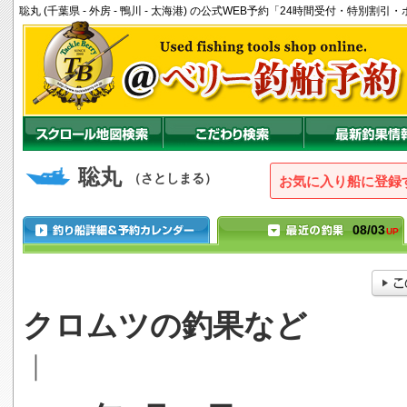
聡丸 (千葉県 - 外房 - 鴨川 - 太海港) の公式WEB予約「24時間受付・特別割
聡丸
（さとしまる）
お気に入り船に登録
08/03
UP
クロムツの釣果など
｜