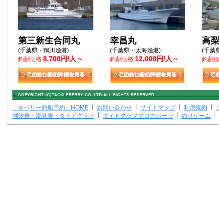
第三新生合同丸
幸昌丸
高
(千葉県・鴨川漁港)
(千葉県・太海漁港)
(千葉
8,700円/人～
12,000円/人～
釣割価格
釣割価格
釣割
「＠ベリー釣船予約」HOME
お問い合わせ
サイトマップ
利用規約
潮汐表・潮見表・タイドグラフ
タイドグラフブログパーツ
釣りゲーム