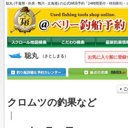
聡丸 (千葉県 - 外房 - 鴨川 - 太海港) の公式WEB予約「24時間受付・特別割
聡丸
（さとしまる）
お気に入り船に登録
08/03
UP
クロムツの釣果など
｜