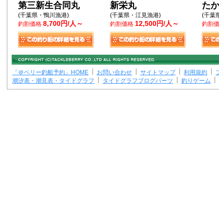
第三新生合同丸
新栄丸
た
(千葉県・鴨川漁港)
(千葉県・江見漁港)
(千葉
8,700円/人～
12,500円/人～
釣割価格
釣割価格
釣割
「＠ベリー釣船予約」HOME
お問い合わせ
サイトマップ
利用規約
潮汐表・潮見表・タイドグラフ
タイドグラフブログパーツ
釣りゲーム