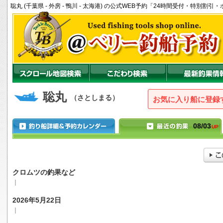
聡丸 (千葉県 - 外房 - 鴨川 - 太海港) の公式WEB予約「24時間受付・特別割
聡丸
（さとしまる）
お気に入り船に登録
08/03
UP
クロムツの釣果など
｜
2026年5月22日
｜