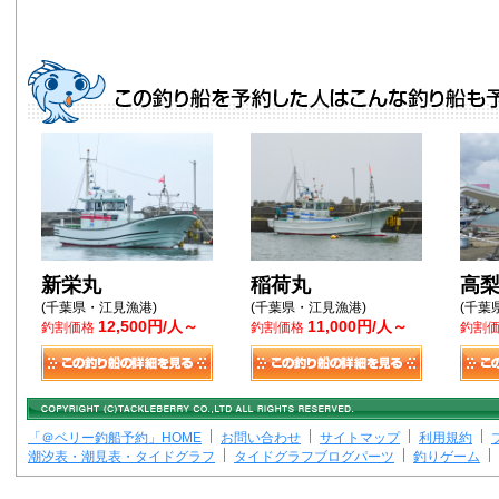
新栄丸
稲荷丸
高
(千葉県・江見漁港)
(千葉県・江見漁港)
(千葉
12,500円/人～
11,000円/人～
釣割価格
釣割価格
釣割
「＠ベリー釣船予約」HOME
お問い合わせ
サイトマップ
利用規約
潮汐表・潮見表・タイドグラフ
タイドグラフブログパーツ
釣りゲーム