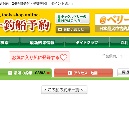
の公式WEB予約「24時間受付・特別割引・ポイント還元」
千葉県
鴨川
お気に入り船に登録
08/03
UP