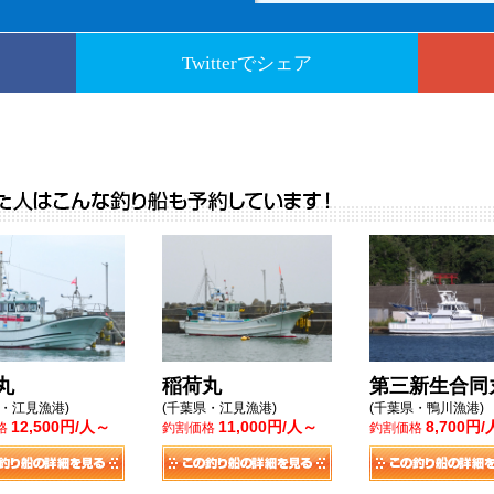
Twitterでシェア
丸
稲荷丸
第三新生合同
県・江見漁港)
(千葉県・江見漁港)
(千葉県・鴨川漁港)
12,500円/人～
11,000円/人～
8,700円
格
釣割価格
釣割価格