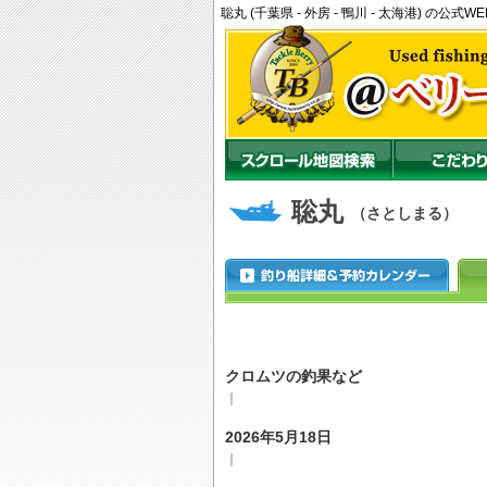
聡丸 (千葉県 - 外房 - 鴨川 - 太海港) 
聡丸
（さとしまる）
クロムツの釣果など
｜
2026年5月18日
｜