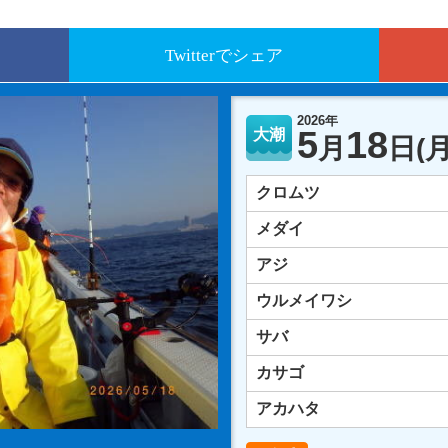
Twitterでシェア
2026年
5
18
大潮
月
日
(月
クロムツ
メダイ
アジ
ウルメイワシ
サバ
カサゴ
アカハタ