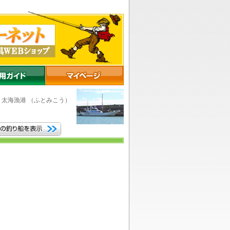
市
太海漁港
（ふとみこう）