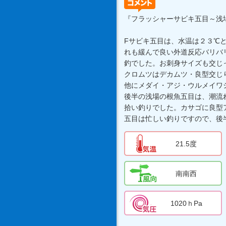
『フラッシャーサビキ五目～浅
Fサビキ五目は、水温は２３℃
れも緩んで良い外道反応バリバ
釣でした。お刺身サイズも交じ
クロムツはデカムツ・良型交じ
他にメダイ・アジ・ウルメイワ
後半の浅場の根魚五目は、潮流
拾い釣りでした。カサゴに良型
五目は忙しい釣りですので、後
21.5度
南南西
1020ｈPa