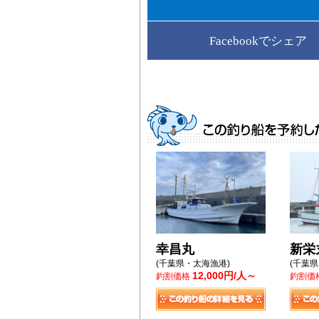
Facebookでシェア
幸昌丸
新栄
(千葉県・太海漁港)
(千葉
12,000円/人～
釣割価格
釣割価