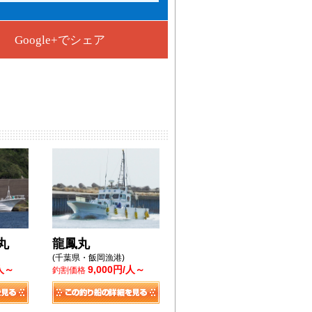
Google+でシェア
丸
龍鳳丸
(千葉県・飯岡漁港)
/人～
9,000円/人～
釣割価格