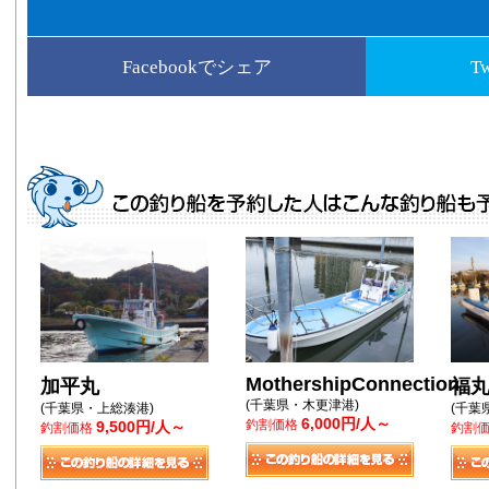
Facebookでシェア
T
MothershipConnection
加平丸
福
(千葉県・木更津港)
(千葉県・上総湊港)
(千葉
6,000円/人～
釣割価格
9,500円/人～
釣割価格
釣割