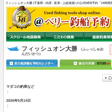
フィッシュオン大勝 (千葉県 - 内房 - 富津 - 上総湊港) の公式WEB予約「2
フィッシュオン大勝
（ふぃっしゅお
んだいかつ）
07/30
UP
マダコの釣果など
｜
2026年5月14日
｜