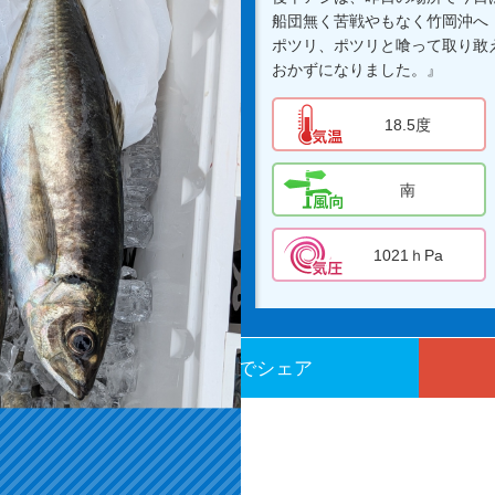
船団無く苦戦やもなく竹岡沖へ
ポツリ、ポツリと喰って取り敢
おかずになりました。』
18.5度
南
1021ｈPa
Twitterでシェア