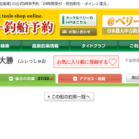
 - 上総湊港) の公式WEB予約「24時間受付・特別割引・ポイント還元」
大勝
千葉県
（ふぃっしゅお
お気に入り船に登録
07/30
UP