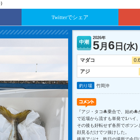
港）
Twitterでシェア
2026年
5
6
中潮
月
日
(水)
マダコ
0.
アジ
釣り場
竹岡沖
『アジ・タコ🐙乗合で、始め🐙
で近場から流すも単発で1ハイ
その後も好転せず各所でポツン
顔見るだけでツ抜けした。
後半アジは、昨日の場所で今日