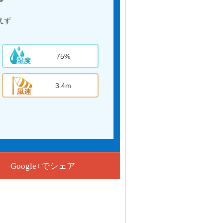
えず
75%
3.4m
Google+でシェア