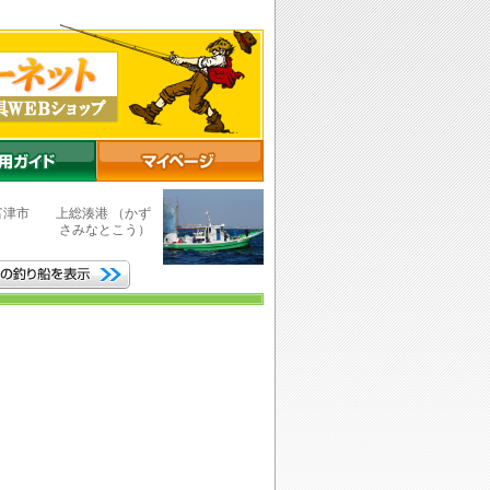
富津市
上総湊港
（かず
さみなとこう）