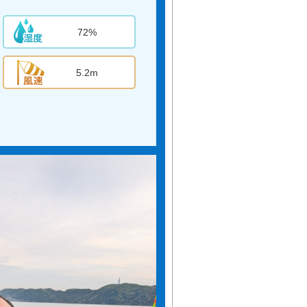
72%
5.2m