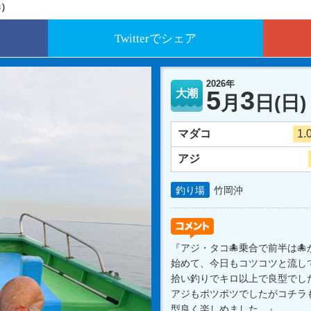
港）
Twitterでシェア
2026年
5
3
大潮
月
日
(日)
マダコ
1.
アジ
釣り場
竹岡沖
『アジ・タコ🐙乗合で前半は🐙
始めて、今日もコツコツと流し
拾い釣りでキロ以上で良型でし
アジもポツポツでしたがコチラ
型良く楽しめました。』