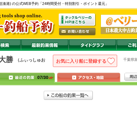
 - 上総湊港) の公式WEB予約「24時間受付・特別割引・ポイント還元」
大勝
千葉県
（ふぃっしゅお
お気に入り船に登録
07/30
UP