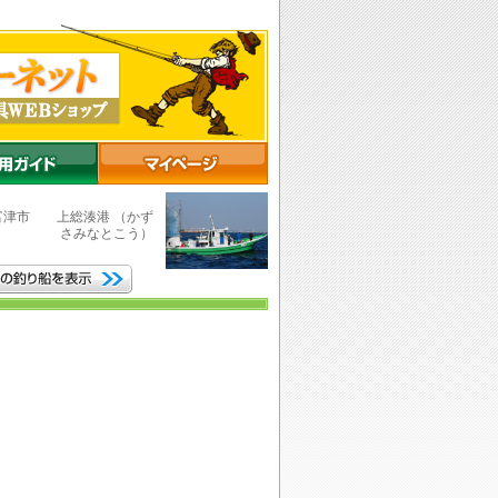
富津市
上総湊港
（かず
さみなとこう）