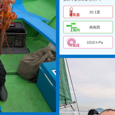
20.1度
南南西
1010ｈPa