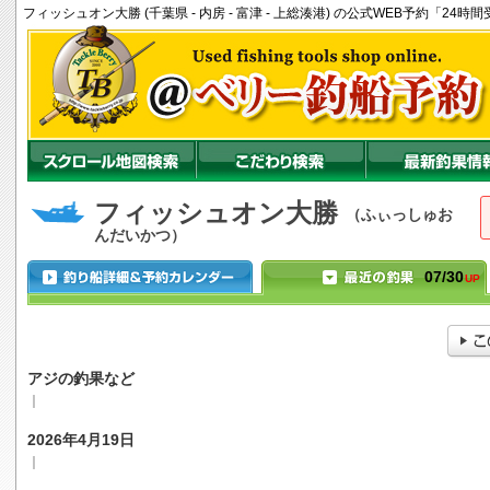
フィッシュオン大勝 (千葉県 - 内房 - 富津 - 上総湊港) の公式WEB予約「2
フィッシュオン大勝
（ふぃっしゅお
んだいかつ）
07/30
UP
アジの釣果など
｜
2026年4月19日
｜