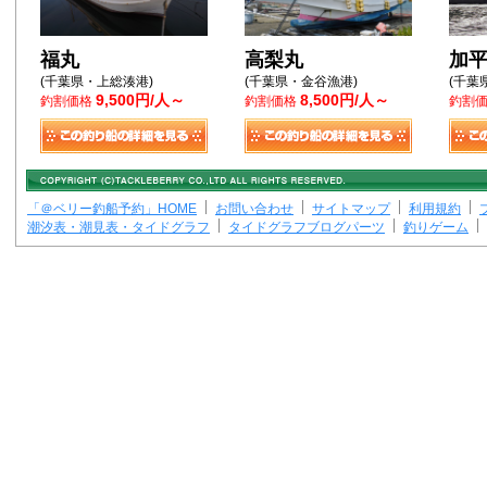
福丸
高梨丸
加
(千葉県・上総湊港)
(千葉県・金谷漁港)
(千葉
9,500円/人～
8,500円/人～
釣割価格
釣割価格
釣割
「＠ベリー釣船予約」HOME
お問い合わせ
サイトマップ
利用規約
潮汐表・潮見表・タイドグラフ
タイドグラフブログパーツ
釣りゲーム