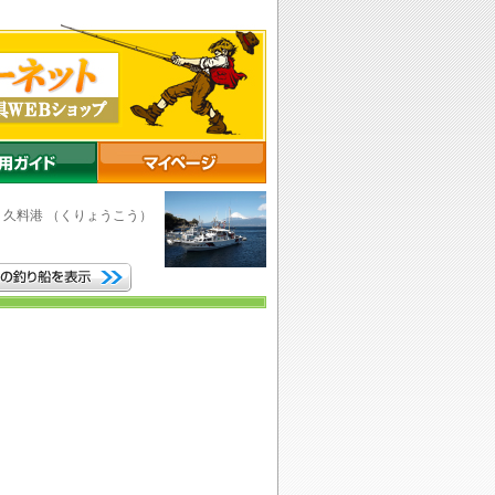
市
久料港
（くりょうこう）