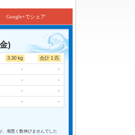
Google+でシェア
(金)
3.30 kg
合計 1 匹
-
-
-
-
-
-
-
-
が、潮悪く数伸びませんでした