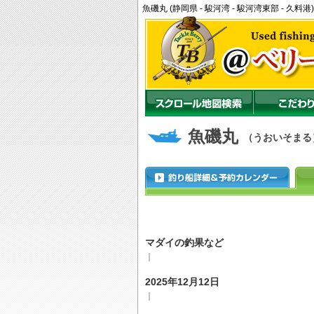
魚磯丸 (静岡県 - 駿河湾 - 駿河湾東部 - 
魚磯丸
（うおいそまる
マダイの釣果など
｜
2025年12月12日
｜