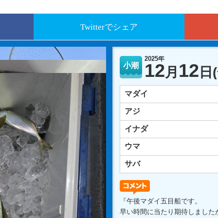
Twitterでシェア
2025年
12
12
小潮
月
日
マダイ
アジ
イナダ
ウマ
サバ
『午後マダイ五目船です。
早い時間に当たり期待しました