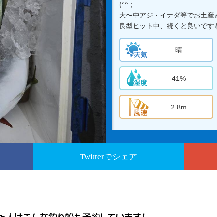
(^^；
大〜中アジ・イナダ等でお土産
良型ヒット中、続くと良いです
晴
41%
2.8m
Twitterでシェア