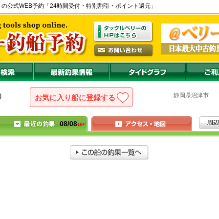
久料港) の公式WEB予約「24時間受付・特別割引・ポイント還元」
静岡県
沼津
）
お気に入り船に登録
08/08
UP