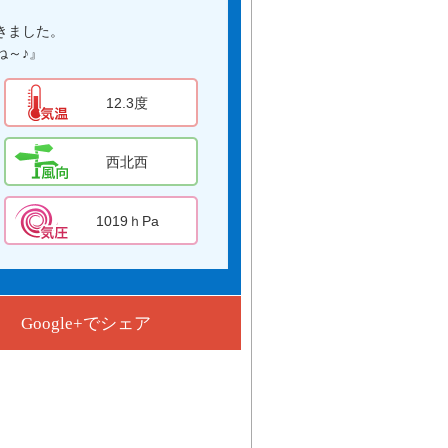
きました。
ね～♪』
12.3度
西北西
1019ｈPa
Google+でシェア