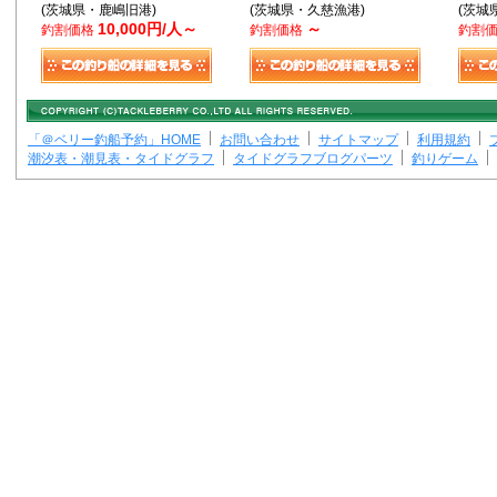
(茨城県・鹿嶋旧港)
(茨城県・久慈漁港)
(茨城
10,000円/人～
～
釣割価格
釣割価格
釣割
「＠ベリー釣船予約」HOME
お問い合わせ
サイトマップ
利用規約
潮汐表・潮見表・タイドグラフ
タイドグラフブログパーツ
釣りゲーム