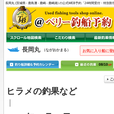
長岡丸 (茨城県 - 鹿島灘 - 鹿嶋 - 鹿嶋港) の公式WEB予約「24時間受付・特
長岡丸
（ながおかまる）
お気に入り船に登
08/10
UP
ヒラメの釣果など
｜