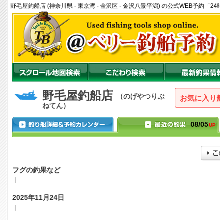
野毛屋釣船店 (神奈川県 - 東京湾 - 金沢区 - 金沢八景平潟) の公式WEB予約
野毛屋釣船店
（のげやつりぶ
お気に入り
ねてん）
08/05
UP
フグの釣果など
｜
2025年11月24日
｜