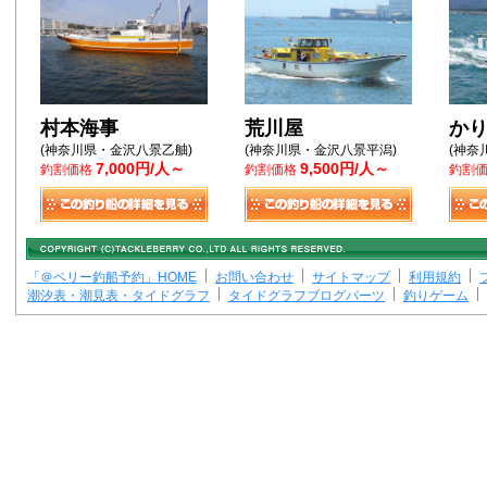
村本海事
荒川屋
か
(神奈川県・金沢八景乙舳)
(神奈川県・金沢八景平潟)
(神奈
7,000円/人～
9,500円/人～
釣割価格
釣割価格
釣割
「＠ベリー釣船予約」HOME
お問い合わせ
サイトマップ
利用規約
潮汐表・潮見表・タイドグラフ
タイドグラフブログパーツ
釣りゲーム