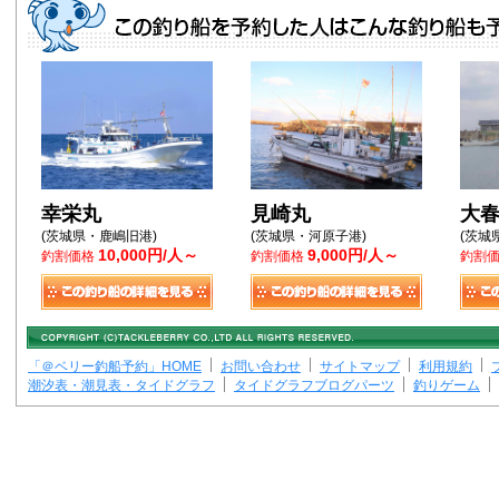
幸栄丸
見崎丸
大
(茨城県・鹿嶋旧港)
(茨城県・河原子港)
(茨城
10,000円/人～
9,000円/人～
釣割価格
釣割価格
釣割
「＠ベリー釣船予約」HOME
お問い合わせ
サイトマップ
利用規約
潮汐表・潮見表・タイドグラフ
タイドグラフブログパーツ
釣りゲーム