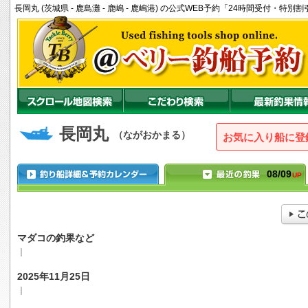
長岡丸 (茨城県 - 鹿島灘 - 鹿嶋 - 鹿嶋港) の公式WEB予約「24時間受付・特
長岡丸
（ながおかまる）
お気に入り船に登
08/09
UP
マダコの釣果など
｜
2025年11月25日
｜