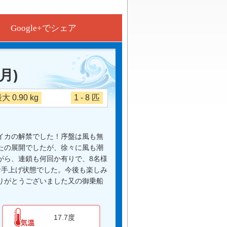
Google+でシェア
(月)
大 0.90 kg
1 - 8 匹
イカの解禁でした！序盤は風も無
たの展開でしたが、徐々に風も潮
がら、連鎖も何回か有りで、8名様
お手上げ状態でした。今後も楽しみ
りがとうございました又の御乗船
17.7度