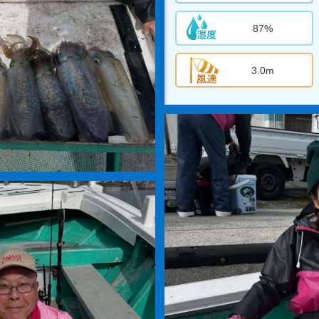
87%
3.0m