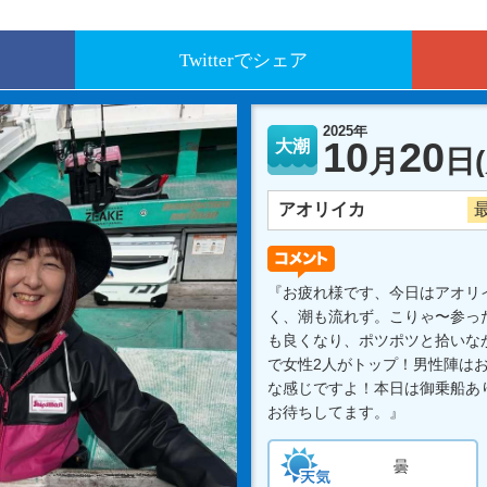
Twitterでシェア
2025年
10
20
大潮
月
日
アオリイカ
最
『お疲れ様です、今日はアオリ
く、潮も流れず。こりゃ〜参っ
も良くなり、ポツポツと拾いな
で女性2人がトップ！男性陣は
な感じですよ！本日は御乗船あ
お待ちしてます。』
曇