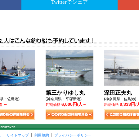
Twitterでシェア
第三かりゆし丸
深田正夫丸
川県・佐島港)
(神奈川県・平塚新港)
(神奈川県・佐島港)
～
6,000円/人～
9,333円
格
釣割価格
釣割価格
せ
サイトマップ
利用規約
プライバシーポリシー