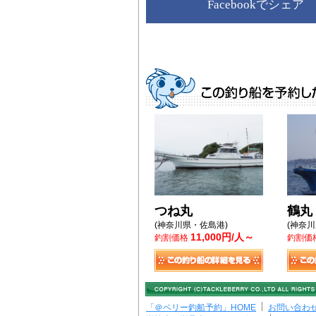
Facebookでシェア
つね丸
鶴丸
(神奈川県・佐島港)
(神奈
11,000円/人～
釣割価格
釣割価
「＠ベリー釣船予約」HOME
お問い合わ