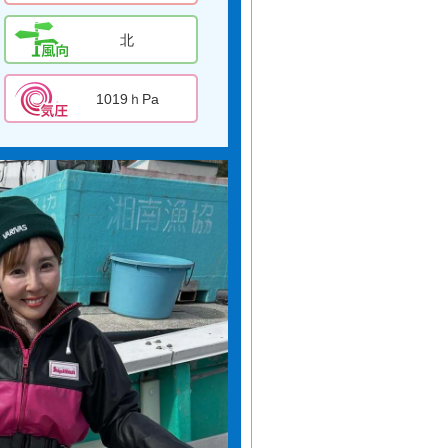
北
1019ｈPa