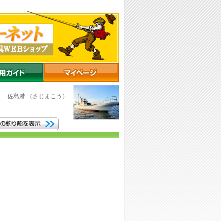
市
佐島港
（さじまこう）