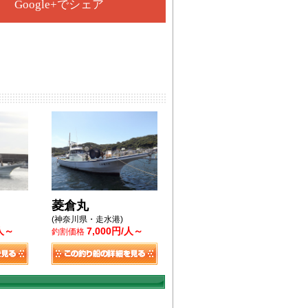
Google+でシェア
菱倉丸
(神奈川県・走水港)
/人～
7,000円/人～
釣割価格