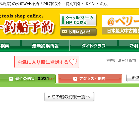
部 - 佐島港) の公式WEB予約「24時間受付・特別割引・ポイント還元」
神奈川県
横須賀
お気に入り船に登録
05/24
UP