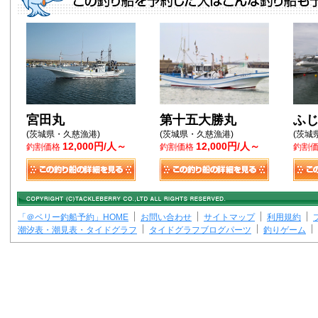
宮田丸
第十五大勝丸
ふ
(茨城県・久慈漁港)
(茨城県・久慈漁港)
(茨城
12,000円/人～
12,000円/人～
釣割価格
釣割価格
釣割
「＠ベリー釣船予約」HOME
お問い合わせ
サイトマップ
利用規約
潮汐表・潮見表・タイドグラフ
タイドグラフブログパーツ
釣りゲーム