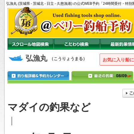
弘漁丸 (茨城県 - 茨城北 - 日立 - 久慈漁港) の公式WEB予約「24時間受付・
弘漁丸
（こうりょうまる）
お気に入り船に
08/09
UP
マダイの釣果など
｜