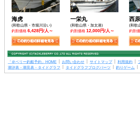
海虎
一栄丸
西
(和歌山県・市堀川沿い)
(和歌山県・加太港)
(和歌
6,428円/人～
12,000円/人～
釣割価格
釣割価格
釣割
「＠ベリー釣船予約」HOME
お問い合わせ
サイトマップ
利用規約
潮汐表・潮見表・タイドグラフ
タイドグラフブログパーツ
釣りゲーム