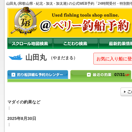
山田丸 (和歌山県 - 紀北 - 加太 - 加太港) の公式WEB予約「24時間受付・特
山田丸
（やまだまる）
お気に入り船に登
07/31
UP
マダイの釣果など
｜
2025年8月30日
｜