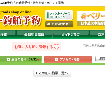
) の公式WEB予約「24時間受付・特別割引・ポイント還元」
和歌山県
和歌
お気に入り船に登録
07/31
UP