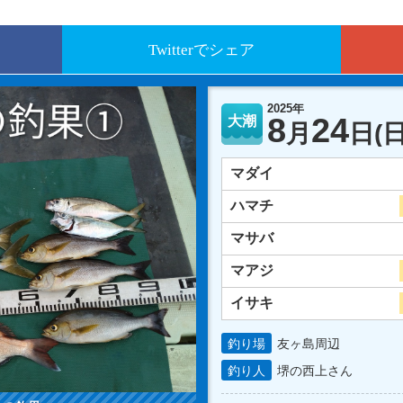
Twitterでシェア
2025年
8
24
大潮
月
日
(日
マダイ
ハマチ
マサバ
マアジ
イサキ
釣り場
友ヶ島周辺
釣り人
堺の西上さん