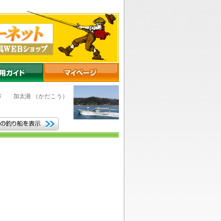
山市
加太港
（かだこう）