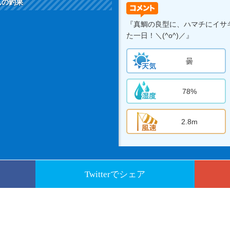
んの釣果
『真鯛の良型に、ハマチにイサ
た一日！＼(^o^)／』
曇
78%
2.8m
Twitterでシェア