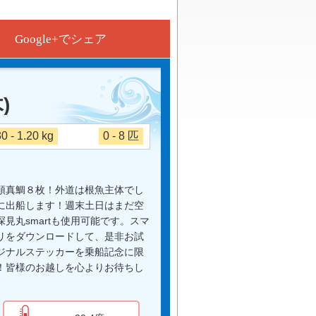
Google+でシェア
)
30 - 1.20 kg
0 - 8 匹
頭真鯛８枚！外道は根魚主体でし
に出船します！週末土日はまだ空
見丸smartも使用可能です。スマ
リをダウンロードして、是非お試
ジナルステッカーを乗船記念に限
！皆様のお越しを心よりお待ちし