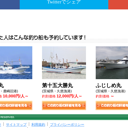
Twitterでシェア
丸
第十五大勝丸
ふじしめ丸
県・鹿嶋旧港)
(茨城県・久慈漁港)
(茨城県・久慈漁港)
10,000円/人～
12,000円/人～
～
格
釣割価格
釣割価格
せ
サイトマップ
利用規約
プライバシーポリシー