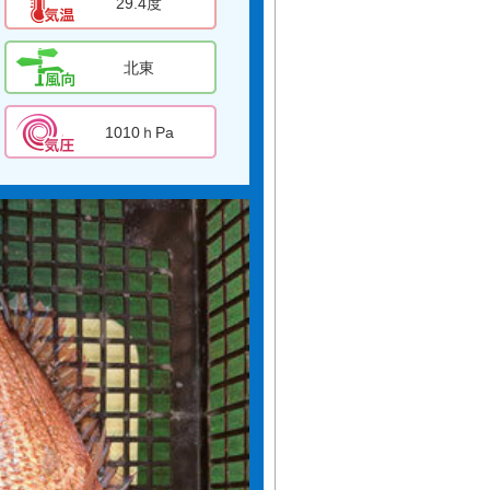
29.4度
北東
1010ｈPa