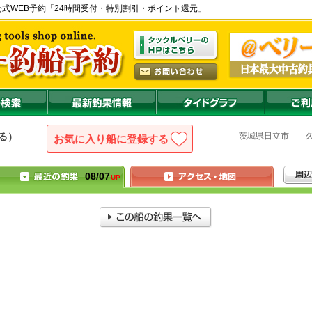
港) の公式WEB予約「24時間受付・特別割引・ポイント還元」
茨城県
日立市
る）
お気に入り船に登録
08/07
UP