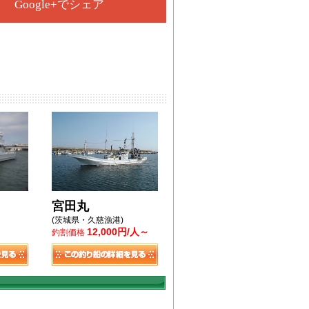
Google+でシェア
宮田丸
(茨城県・久慈漁港)
12,000円/人～
釣割価格