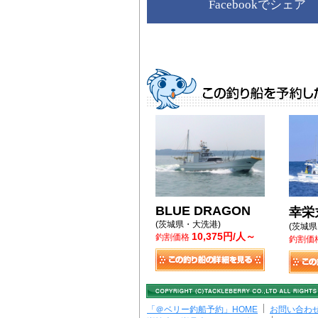
Facebookでシェア
BLUE DRAGON
幸栄
(茨城県・大洗港)
(茨城
10,375円/人～
釣割価格
釣割価
「＠ベリー釣船予約」HOME
お問い合わ