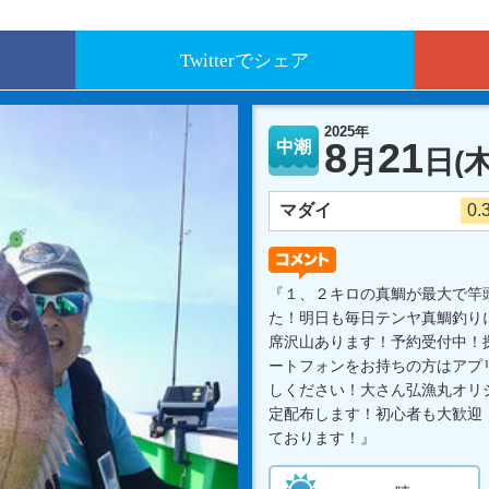
Twitterでシェア
2025年
8
21
中潮
月
日
(木
マダイ
0.
『１、２キロの真鯛が最大で竿
た！明日も毎日テンヤ真鯛釣り
席沢山あります！予約受付中！探
ートフォンをお持ちの方はアプ
しください！大さん弘漁丸オリ
定配布します！初心者も大歓迎
ております！』