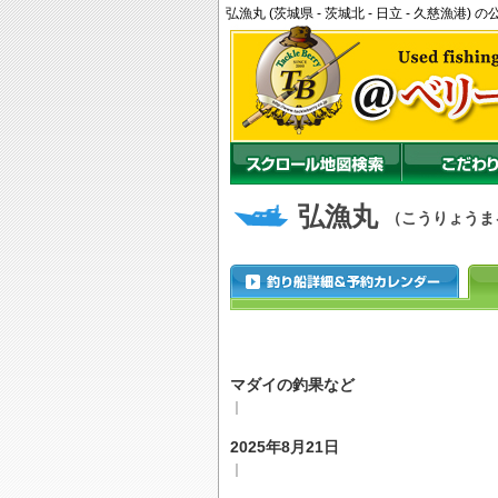
弘漁丸 (茨城県 - 茨城北 - 日立 - 久慈漁
弘漁丸
（こうりょうま
マダイの釣果など
｜
2025年8月21日
｜