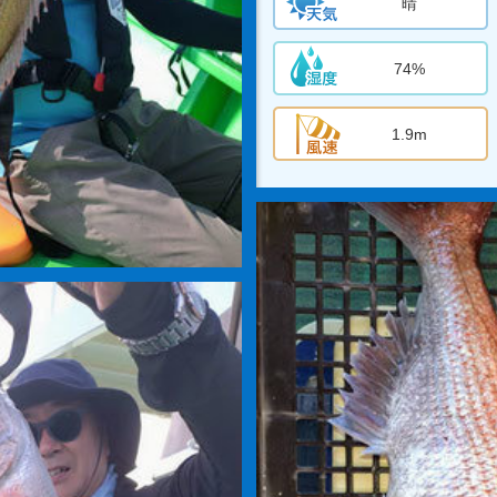
晴
74%
1.9m