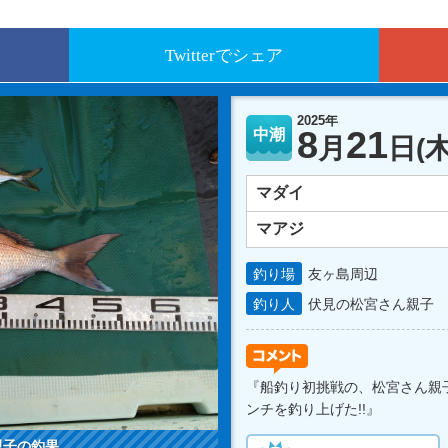
Twitterでシェア
2025年
8
21
中潮
月
日
(木
マダイ
マアジ
釣り場
友ヶ島周辺
釣り人
伏見の松宮さん親子
『船釣り初挑戦の、松宮さん親
ンチを釣り上げた!!』
親子の釣果