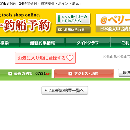
) の公式WEB予約「24時間受付・特別割引・ポイント還元」
和歌山県
和歌
お気に入り船に登録
07/31
UP