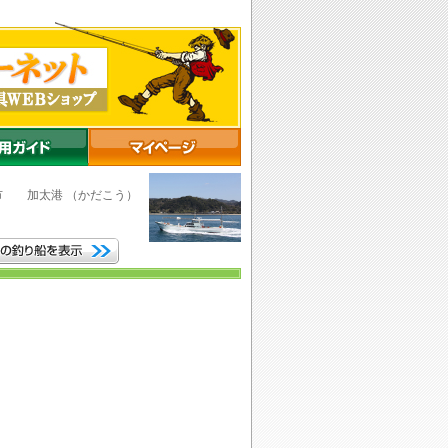
山市
加太港
（かだこう）