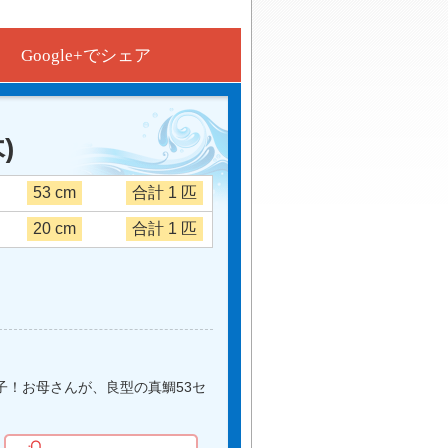
Google+でシェア
)
53 cm
合計 1 匹
20 cm
合計 1 匹
子！お母さんが、良型の真鯛53セ