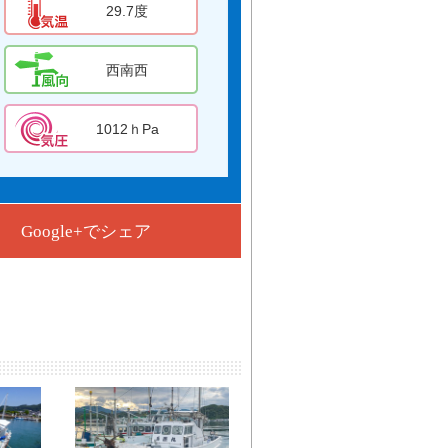
29.7度
西南西
1012ｈPa
Google+でシェア