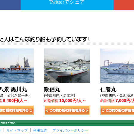
Twitterでシェア
八景 黒川丸
政信丸
仁春丸
川県・金沢八景平潟)
(神奈川県・走水港)
(神奈川県・金沢漁港
6,400円/人～
10,000円/人～
7,000円
格
釣割価格
釣割価格
せ
サイトマップ
利用規約
プライバシーポリシー