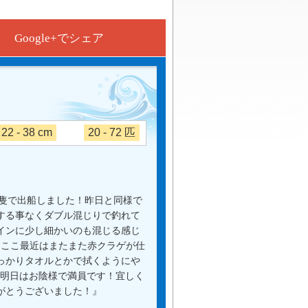
Google+でシェア
22 - 38 cm
20 - 72 匹
日は２隻で出船しました！昨日と同様で
する事なくダブル混じりで釣れて
インに少し細かいのも混じる感じ
はここ最近はまたまた赤クラゲが仕
っかりタオルとかで拭くようにや
！明日はお陰様で満員です！宜しく
がとうございました！』