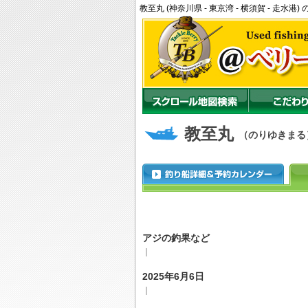
教至丸 (神奈川県 - 東京湾 - 横須賀 - 走
教至丸
（のりゆきまる
アジの釣果など
｜
2025年6月6日
｜