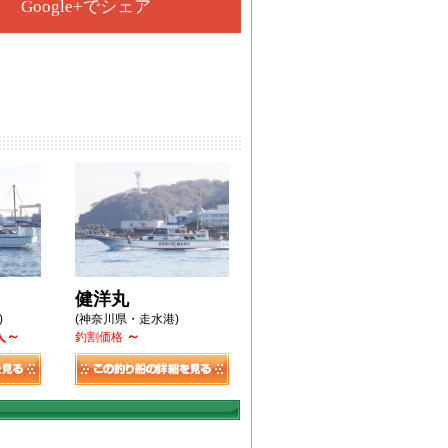
Google+でシェア
健洋丸
)
(神奈川県・走水港)
/人～
～
釣割価格