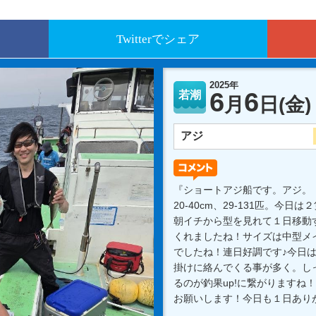
Twitterでシェア
2025年
6
6
若潮
月
日
(金)
アジ
『ショートアジ船です。アジ。
20-40cm、29-131匹。今
朝イチから型を見れて１日移動
くれましたね！サイズは中型メ
でしたね！連日好調です♪今日
掛けに絡んでくる事が多く。し
るのが釣果up!に繋がりますね
お願いします！今日も１日あり