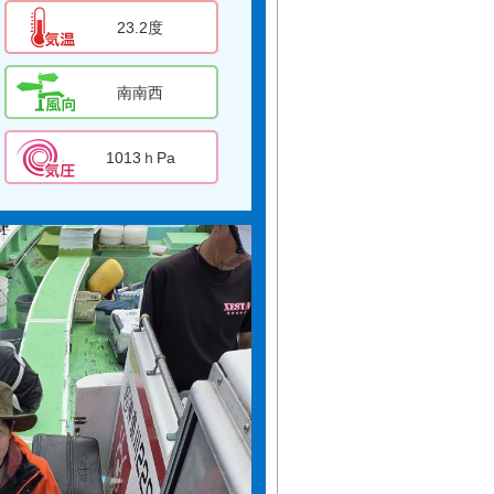
23.2度
南南西
1013ｈPa