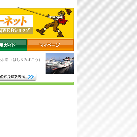
走水港
（はしりみずこう）