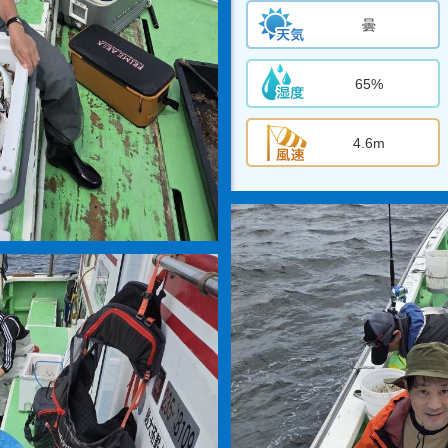
曇
65%
4.6m