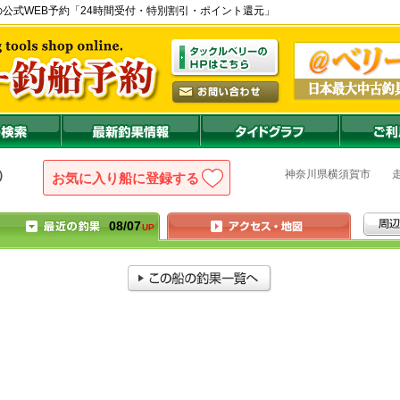
水港) の公式WEB予約「24時間受付・特別割引・ポイント還元」
神奈川県
横須賀市
）
お気に入り船に登録
08/07
UP