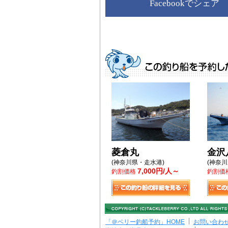
Facebookでシェア
菱倉丸
金沢
(神奈川県・走水港)
(神奈
7,000円/人～
釣割価格
釣割価
「＠ベリー釣船予約」HOME
お問い合わ