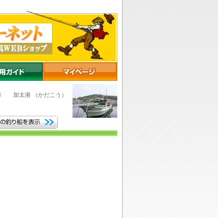
山市
加太港
（かだこう）