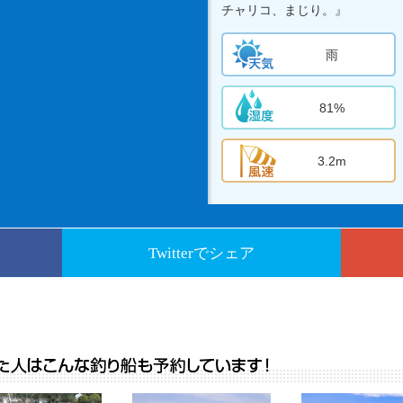
チャリコ、まじり。』
雨
81%
3.2m
Twitterでシェア