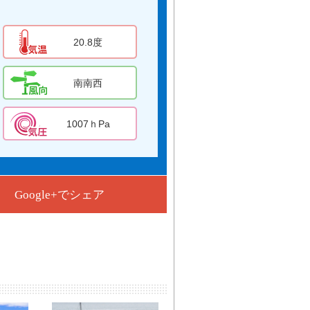
20.8度
南南西
1007ｈPa
Google+でシェア