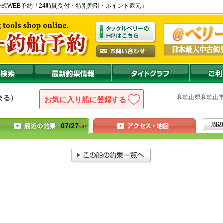
港) の公式WEB予約「24時間受付・特別割引・ポイント還元」
和歌山県
和歌
まる）
お気に入り船に登録
07/27
UP