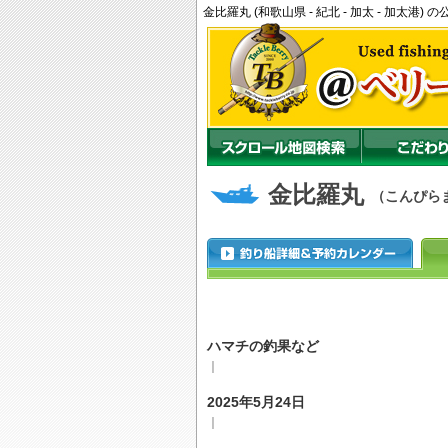
金比羅丸 (和歌山県 - 紀北 - 加太 - 加太
金比羅丸
（こんぴら
ハマチの釣果など
｜
2025年5月24日
｜