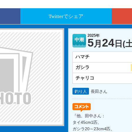
Twitterでシェア
2025年
5
24
中潮
月
日
(土
ハマチ
ガシラ
チャリコ
釣り人
長田さん
『他、田中さん：
タイ45cm1匹、
ガシラ20～23cm4匹、