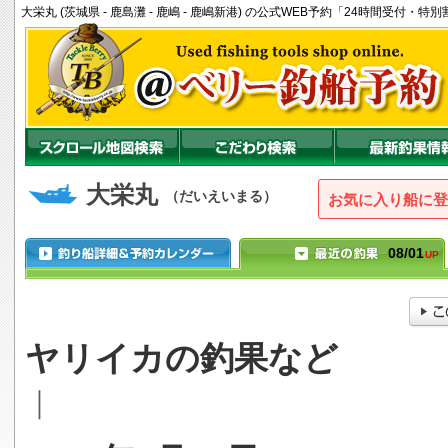
大栄丸 (茨城県 - 鹿島灘 - 鹿嶋 - 鹿嶋新港) の公式WEB予約「24時間受付・
大栄丸
（だいえいまる）
お気に入り船に登
08/01
UP
ヤリイカの釣果など
｜