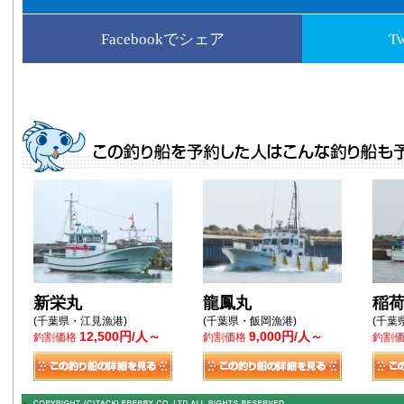
Facebookでシェア
T
新栄丸
龍鳳丸
稲
(千葉県・江見漁港)
(千葉県・飯岡漁港)
(千葉
12,500円/人～
9,000円/人～
釣割価格
釣割価格
釣割