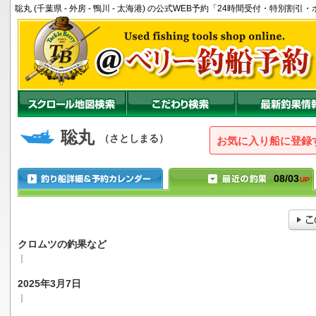
聡丸 (千葉県 - 外房 - 鴨川 - 太海港) の公式WEB予約「24時間受付・特別割
聡丸
（さとしまる）
お気に入り船に登録
08/03
UP
クロムツの釣果など
｜
2025年3月7日
｜