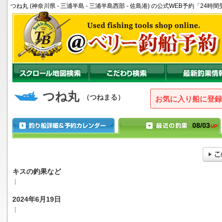
つね丸 (神奈川県 - 三浦半島 - 三浦半島西部 - 佐島港) の公式WEB予約「2
つね丸
（つねまる）
お気に入り船に登録
08/03
UP
キスの釣果など
｜
2024年6月19日
｜