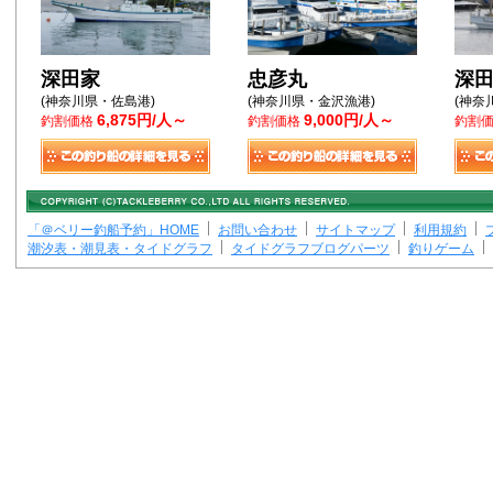
深田家
忠彦丸
深
(神奈川県・佐島港)
(神奈川県・金沢漁港)
(神奈
6,875円/人～
9,000円/人～
釣割価格
釣割価格
釣割
「＠ベリー釣船予約」HOME
お問い合わせ
サイトマップ
利用規約
潮汐表・潮見表・タイドグラフ
タイドグラフブログパーツ
釣りゲーム