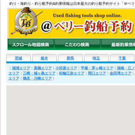
釣り
・
海釣り
・
釣り船
予約&釣果情報は日本最大の釣り船予約サイト「＠ベ
茨城
栃木
群馬
埼玉
千葉
｜
福浦エリア
｜
真鶴エリア
｜
小田原エリア
｜
平塚・茅ヶ崎エリア
｜
湘南・江ノ
エリア
｜
三崎・城ヶ島エリア
｜
松輪江奈エリア
｜
間口エリア
｜
金田湾エリア
｜
エリア
｜
鶴見・川崎エリア
｜