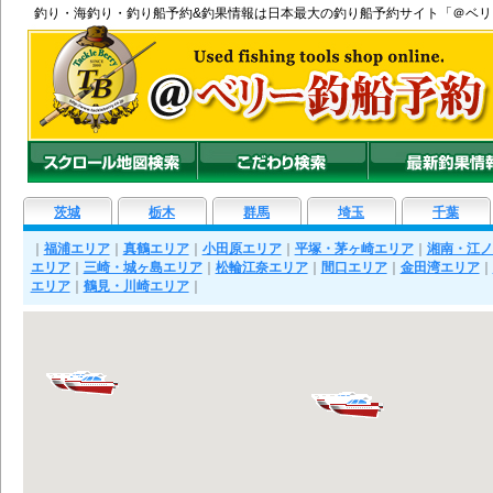
釣り
・
海釣り
・
釣り船
予約&釣果情報は日本最大の釣り船予約サイト「＠ベ
茨城
栃木
群馬
埼玉
千葉
｜
福浦エリア
｜
真鶴エリア
｜
小田原エリア
｜
平塚・茅ヶ崎エリア
｜
湘南・江ノ
エリア
｜
三崎・城ヶ島エリア
｜
松輪江奈エリア
｜
間口エリア
｜
金田湾エリア
｜
エリア
｜
鶴見・川崎エリア
｜