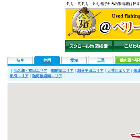
釣り
・
海釣り
・
釣り船
予約&釣果情報は日
岐阜
静岡
愛知
三重
｜
浜名湖・福田エリア
｜
御前崎エリア
｜
相良平田エリア
｜
大井川エリア
｜
焼
熱海エリア
｜
熱海後楽園エリア
｜