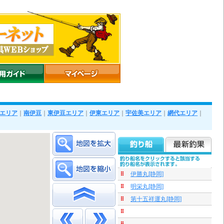
エリア
｜
南伊豆
｜
東伊豆エリア
｜
伊東エリア
｜
宇佐美エリア
｜
網代エリア
｜
伊勝丸[静岡]
明栄丸[静岡]
第十五祥運丸[静岡]