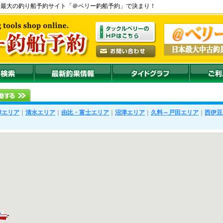
本最大の釣り船予約サイト「＠ベリー釣船予約」で決まり！
津エリア
｜
清水エリア
｜
由比・富士エリア
｜
沼津エリア
｜
久料～戸田エリア
｜
西伊豆