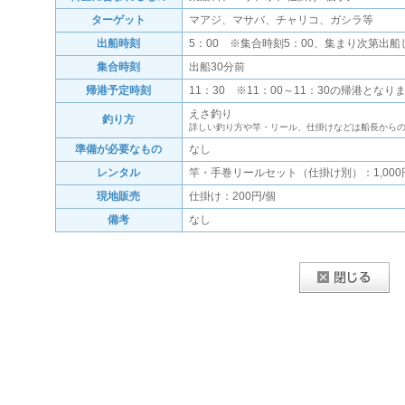
ターゲット
マアジ、マサバ、チャリコ、ガシラ等
出船時刻
5：00 ※集合時刻5：00、集まり次第出船
集合時刻
出船30分前
帰港予定時刻
11：30 ※11：00～11：30の帰港となり
えさ釣り
釣り方
詳しい釣り方や竿・リール、仕掛けなどは船長から
準備が必要なもの
なし
レンタル
竿・手巻リールセット（仕掛け別）：1,000
現地販売
仕掛け：200円/個
備考
なし