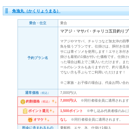
角漁丸（かくりょうまる）
乗合・仕立
乗合
マアジ・マサバ・チャリコ五目釣りプ
マアジやマサバ、チャリコなど加太沖の四
魚を狙うプランです。仕掛けは、胴付き仕
サには青イソメを使用します！エサと氷付
掛けも最初の1個が付いた価格です。仕掛け
予約プラン名
った場合は船上でご購入いただけます。ま
ールのレンタルもありますので、釣り道具
でない方も手ぶらでご利用いただけます！
※ご家族・お子様の場合は、代金お問い合
通常価格
7,000円/人
（税込）
7,000円/人
※同行者様全員に適用されます
釣割価格
（税込）
1,500
ポイント
※申し込み代表者様のみに
ポイント還元
なし
※同行者様全員に適用されます。
オマケ
料金に含まれるもの
乗船料、エサ、氷、仕掛け1個/人