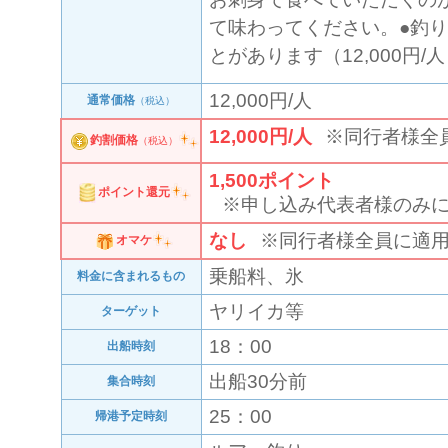
て味わってください。●釣
とがあります（12,000円/
12,000円/人
通常価格
（税込）
12,000円/人
※同行者様全
釣割価格
（税込）
1,500
ポイント
ポイント還元
※申し込み代表者様のみ
なし
※同行者様全員に適
オマケ
乗船料、氷
料金に含まれるもの
ヤリイカ等
ターゲット
18：00
出船時刻
出船30分前
集合時刻
25：00
帰港予定時刻