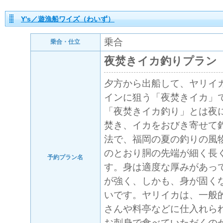
Y's／遊漁船ワイズ（わいず）
乗合
乗合・仕立
夜焚きイカ釣りプラン
夕方から出船して、ヤリイ
インに狙う「夜焚きイカ」
「夜焚きイカ釣り」とは夜
焚き、イカをおびき寄せて
法で、福岡の夏の釣りの風
のとおり胴の先端が細く長
予約プラン名
す。身は適度な厚みがあっ
が強く、しかも、身が固く
いです。ヤリイカは、一般
さんや料亭などに仕入れら
お刺身で食べていただくの