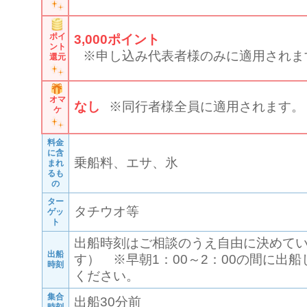
ポイ
3,000
ポイント
ント
※申し込み代表者様のみに適用されま
還元
オマ
なし
※同行者様全員に適用されます。
ケ
料金
に含
乗船料、エサ、氷
まれ
るも
の
ター
タチウオ等
ゲッ
ト
出船時刻はご相談のうえ自由に決めてい
出船
す） ※早朝1：00～2：00の間に出
時刻
ください。
集合
出船30分前