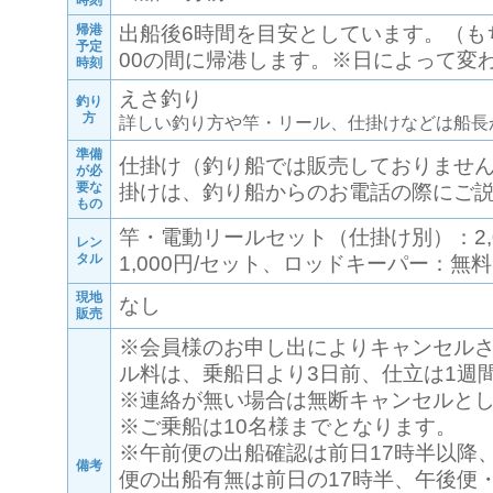
時刻
帰港
出船後6時間を目安としています。（も
予定
00の間に帰港します。※日によって変
時刻
えさ釣り
釣り
方
詳しい釣り方や竿・リール、仕掛けなどは船長
準備
仕掛け（釣り船では販売しておりませ
が必
要な
掛けは、釣り船からのお電話の際にご
もの
竿・電動リールセット（仕掛け別）：2,
レン
タル
1,000円/セット、ロッドキーパー：無料
現地
なし
販売
※会員様のお申し出によりキャンセル
ル料は、乗船日より3日前、仕立は1週
※連絡が無い場合は無断キャンセルと
※ご乗船は10名様までとなります。
※午前便の出船確認は前日17時半以降
備考
便の出船有無は前日の17時半、午後便