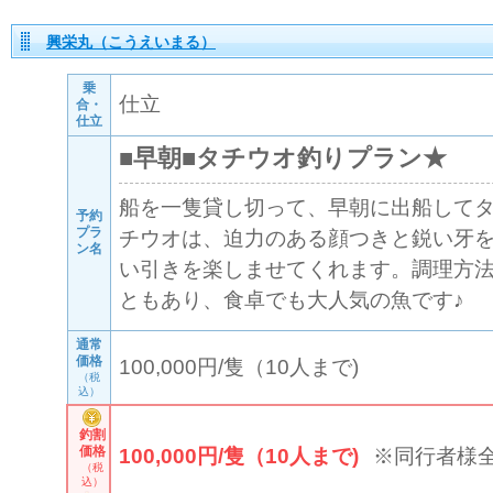
興栄丸（こうえいまる）
乗
仕立
合・
仕立
■早朝■タチウオ釣りプラン★
船を一隻貸し切って、早朝に出船して
予約
プラ
チウオは、迫力のある顔つきと鋭い牙
ン名
い引きを楽しませてくれます。調理方
ともあり、食卓でも大人気の魚です♪
通常
価格
100,000円/隻（10人まで)
（税
込）
釣割
価格
100,000円/隻（10人まで)
※同行者様
（税
込）