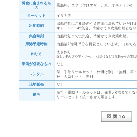
料金に含まれるも
乗船料、エサ（付けエサ）、氷、オキアミ3kg
の
ターゲット
イサキ等
出船時刻はご相談のうえ自由に決めていただけま
出船時刻
す） ※3：45集合、準備ができ次第出船となり
集合時刻
出船時刻までに集合、準備ができ次第出船。
帰港予定時刻
出船後7時間15分を目安としています。（もち
えさ釣り
釣り方
詳しい釣り方や竿・リール、仕掛けなどは船長からの電話
準備が必要なもの
なし
竿・手巻リールセット（仕掛け別）：無料、竿
レンタル
秤・カゴセット：無料
現地販売
なし
※竿・電動リールセットは、先着5名様までとな
備考
リールセットで統一させて頂きます。