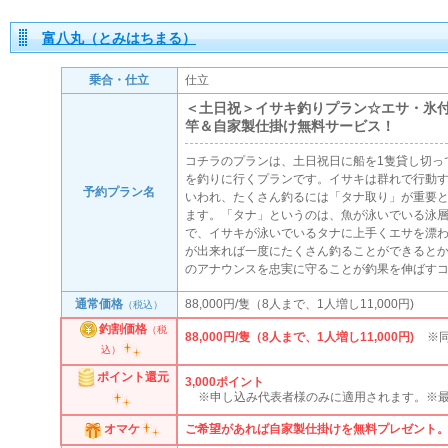
富八丸（とみはちまる）
乗合・仕立
仕立
＜土日祝＞イサキ釣りプラン☆エサ・氷
竿＆自家製仕掛け無料サービス！
コチラのプランは、土日祝日に船を1隻貸し切っ
を釣りに行くプランです。イサキは群れで行動
予約プラン名
いわれ、たくさん釣るには「タナ取り」が重要
ます。「タナ」というのは、魚が泳いでいる泳
で、イサキが泳いでいるタナに上手くエサを漂
が出来れば一度にたくさん釣ることができると
のアナウンスを忠実に守ることが釣果を伸ばす
通常価格
88,000円/隻（8人まで、1人増し11,000円)
（税込）
釣割価格
（税
88,000円/隻（8人まで、1人増し11,000円)
※
込）
ポイント還元
3,000
ポイント
※申し込み代表者様のみに適用されます。
※最
ご希望があれば自家製仕掛けを無料プレゼント
オマケ