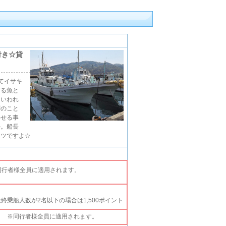
付き☆貸
てイサキ
する魚と
といわれ
層のこと
わせる事
か。船長
コツですよ☆
同行者様全員に適用されます。
終乗船人数が2名以下の場合は1,500ポイント
。
※同行者様全員に適用されます。