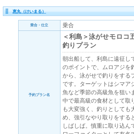
恵丸（けいまる）
乗合
乗合・仕立
＜利島＞泳がせモロコ
釣りプラン
朝出船して、利島に遠征し
のポイントで、ムロアジを
から、泳がせで釣りをする
です。ターゲットはシマア
魚など季節の高級魚を狙い
予約プラン名
中で最高級の食材として取
も大変強く、釣りとしても
め、強引なやり取りをする
しばしば。慎重に取り込ん