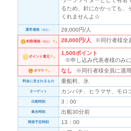
ワーファイターとして有名
るため、針にかかっても、
くれませんよ☆
28,000円/人
通常価格
（税込）
28,000円/人
※同行者様全
釣割価格
（税込）
1,500
ポイント
ポイント還元
※申し込み代表者様のみ
なし
※同行者様全員に適
オマケ
乗船料、氷
料金に含まれるもの
カンパチ、ヒラマサ、モロ
ターゲット
3：00
出船時刻
出船30分前
集合時刻
13：00
帰港予定時刻