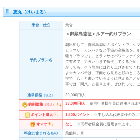
恵丸（けいまる）
乗合・仕立
乗合
＜御蔵島遠征＞ルアー釣りプラン
朝出船して、御蔵島周辺のポイントで、シ
ヒラマサ、カンパチなど季節の高級魚を、
狙うプランです。ヒラマサはパワーファイ
予約プラン名
て有名で、力強い引きで抵抗してくるため
かっても、そう簡単には釣り上げさせてく
よ☆カンパチは、正面から見ると顔のとこ
字で「八」と書いているように見えること
字では「間八」と書きます。ぜひ釣って、ご
通常価格
33,000円/人
（税込）
33,000円/人
※同行者様全員に適用されま
釣割価格
（税込）
1,500
ポイント
※申し込み代表者様のみに
ポイント還元
なし
※同行者様全員に適用されます。
オマケ
料金に含まれるもの
乗船料、氷