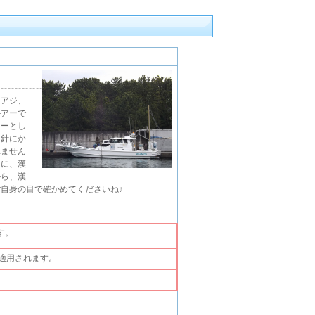
マアジ、
ルアーで
ターとし
、針にか
れません
ろに、漢
から、漢
自身の目で確かめてくださいね♪
す。
適用されます。