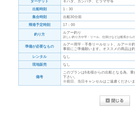
ターゲット
キハダ、カンパチ、ヒラマサ等
出船時刻
1：30
集合時刻
出船30分前
帰港予定時刻
17：00
ルアー釣り
釣り方
詳しい釣り方や竿・リール、仕掛けなどは船長から
ルアー用竿・手巻リールセット、ルアー※
準備が必要なもの
事前にご準備願います。オススメの商品は
レンタル
なし
現地販売
なし
このプランは6名様からの出船となる為、乗
備考
下さい。
※前日、当日キャンセルはご遠慮ください