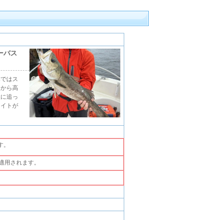
ーバス
本ではス
さから高
猛に追っ
ァイトが
す。
適用されます。