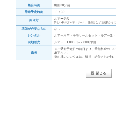
集合時刻
出船30分前
帰港予定時刻
11：30
ルアー釣り
釣り方
詳しい釣り方や竿・リール、仕掛けなどは船長から
準備が必要なもの
なし
レンタル
ルアー用竿・手巻リールセット（ルアー別）：1
現地販売
ルアー：1,000円～2,000円/個
※ご乗船予定日の前日より、乗船料金の10
備考
承下さい。
※釣具のレンタルは、破損、紛失された時