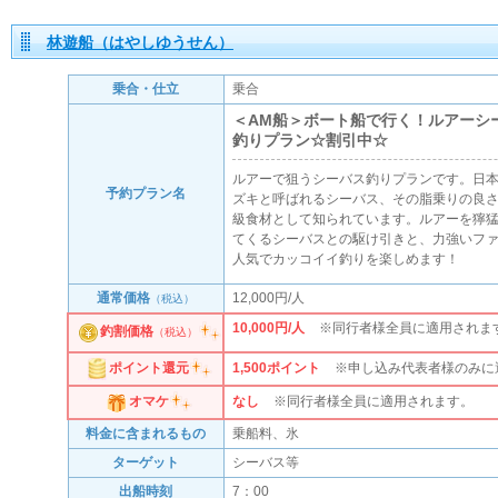
林遊船（はやしゆうせん）
乗合・仕立
乗合
＜AM船＞ボート船で行く！ルアーシ
釣りプラン☆割引中☆
ルアーで狙うシーバス釣りプランです。日
予約プラン名
ズキと呼ばれるシーバス、その脂乗りの良
級食材として知られています。ルアーを獰
てくるシーバスとの駆け引きと、力強いフ
人気でカッコイイ釣りを楽しめます！
通常価格
12,000円/人
（税込）
10,000円/人
※同行者様全員に適用されま
釣割価格
（税込）
1,500
ポイント
※申し込み代表者様のみに
ポイント還元
なし
※同行者様全員に適用されます。
オマケ
料金に含まれるもの
乗船料、氷
ターゲット
シーバス等
出船時刻
7：00