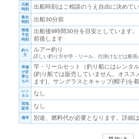
出船
出船時刻はご相談のうえ自由に決めてい
時刻
集合
出船30分前
時刻
帰港
出船後9時間30分を目安としています
予定
前後します
時刻
ルアー釣り
釣り
方
詳しい釣り方や竿・リール、仕掛けなどは船長
竿・リールセット（釣り船にはレンタ
準備
が必
(釣り船では販売していません。オスス
要な
ます)、サングラスとキャップ(帽子)を
もの
レン
なし
タル
現地
なし
販売
別途、燃料代が必要となります。詳細
備考