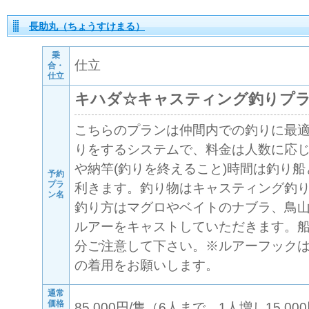
長助丸（ちょうすけまる）
乗
仕立
合・
仕立
キハダ☆キャスティング釣りプ
こちらのプランは仲間内での釣りに最適
りをするシステムで、料金は人数に応
や納竿(釣りを終えること)時間は釣り
予約
プラ
利きます。釣り物はキャスティング釣
ン名
釣り方はマグロやベイトのナブラ、鳥
ルアーをキャストしていただきます。
分ご注意して下さい。※ルアーフック
の着用をお願いします。
通常
価格
85,000円/隻（6人まで、1人増し15,000