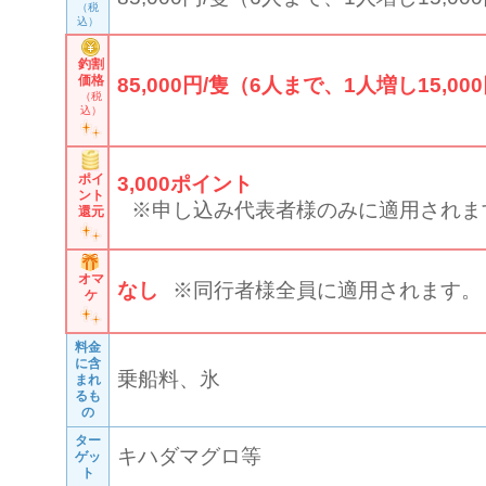
（税
込）
釣割
価格
85,000円/隻（6人まで、1人増し15,000
（税
込）
ポイ
3,000
ポイント
ント
※申し込み代表者様のみに適用されま
還元
オマ
なし
※同行者様全員に適用されます。
ケ
料金
に含
乗船料、氷
まれ
るも
の
ター
キハダマグロ等
ゲッ
ト