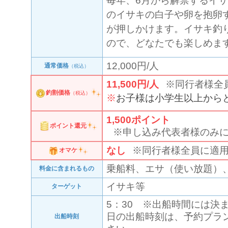
毎年、6月から解禁するイ
のイサキの白子や卵を抱卵
が押しかけます。イサキ釣
ので、どなたでも楽しめま
12,000円/人
通常価格
（税込）
11,500円/人
※同行者様全
釣割価格
（税込）
お子様は小学生以上から
1,500
ポイント
ポイント還元
※申し込み代表者様のみ
なし
※同行者様全員に適
オマケ
乗船料、エサ（使い放題）
料金に含まれるもの
イサキ等
ターゲット
5：30 ※出船時間には決
日の出船時刻は、予約プラ
出船時刻