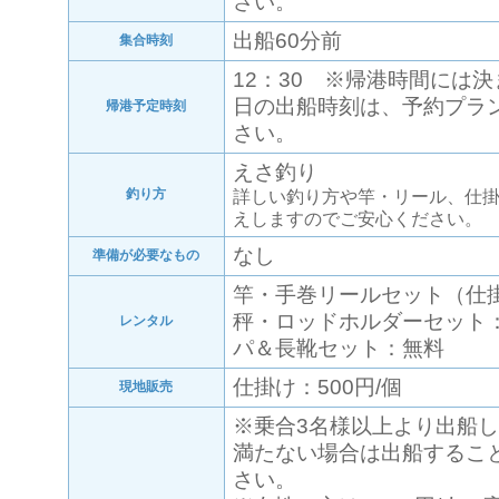
さい。
出船60分前
集合時刻
12：30 ※帰港時間には
日の出船時刻は、予約プラ
帰港予定時刻
さい。
えさ釣り
釣り方
詳しい釣り方や竿・リール、仕
えしますのでご安心ください。
なし
準備が必要なもの
竿・手巻リールセット（仕
秤・ロッドホルダーセット
レンタル
パ＆長靴セット：無料
仕掛け：500円/個
現地販売
※乗合3名様以上より出船し
満たない場合は出船するこ
さい。