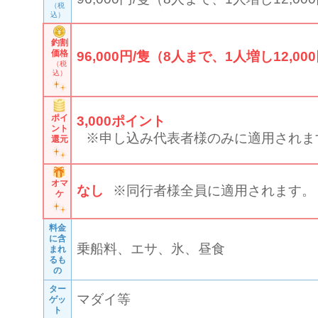
（税
込）
釣割
価格
96,000円/隻（8人まで、1人増し12,000
（税
込）
ポイ
3,000
ポイント
ント
※申し込み代表者様のみに適用されま
還元
オマ
なし
※同行者様全員に適用されます。
ケ
料金
に含
乗船料、エサ、氷、昼食
まれ
るも
の
ター
マダイ等
ゲッ
ト