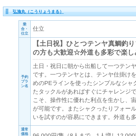
弘漁丸（こうりょうまる）
乗
仕立
合・
仕立
【土日祝】ひとつテンヤ真鯛釣り
の方も大歓迎☆外道も多彩で楽し
土日・祝日に朝から出船して一つテン
です。一つテンヤとは、テンヤ仕掛け
予約
プラ
めのPEラインを使ったシンプルなシャ
ン名
たタックルがあればすぐにチャレンジ
こそ、操作性に優れた利点を生かし、
が可能です。またシャクったりフォー
いを試すのが容易にできます。外道も
通常
価格
96,000円/隻（8人まで、1人増し12,000