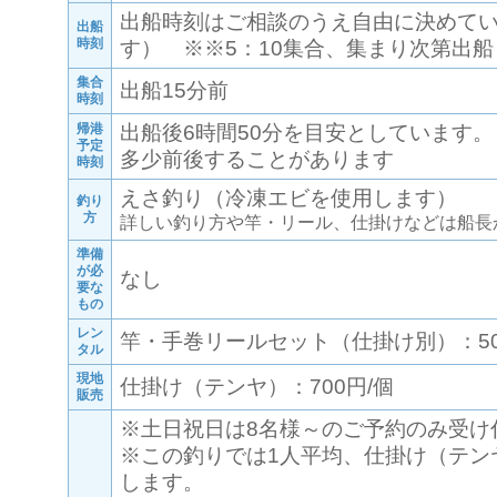
出船時刻はご相談のうえ自由に決めてい
出船
時刻
す） ※※5：10集合、集まり次第出船
集合
出船15分前
時刻
帰港
出船後6時間50分を目安としています
予定
多少前後することがあります
時刻
えさ釣り（冷凍エビを使用します）
釣り
方
詳しい釣り方や竿・リール、仕掛けなどは船長
準備
が必
なし
要な
もの
レン
竿・手巻リールセット（仕掛け別）：50
タル
現地
仕掛け（テンヤ）：700円/個
販売
※土日祝日は8名様～のご予約のみ受け
※この釣りでは1人平均、仕掛け（テンヤ
します。