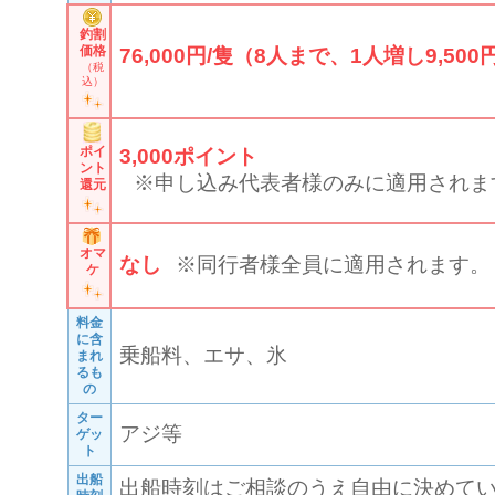
釣割
価格
76,000円/隻（8人まで、1人増し9,500円
（税
込）
ポイ
3,000
ポイント
ント
※申し込み代表者様のみに適用されま
還元
オマ
なし
※同行者様全員に適用されます。
ケ
料金
に含
乗船料、エサ、氷
まれ
るも
の
ター
アジ等
ゲッ
ト
出船
出船時刻はご相談のうえ自由に決めてい