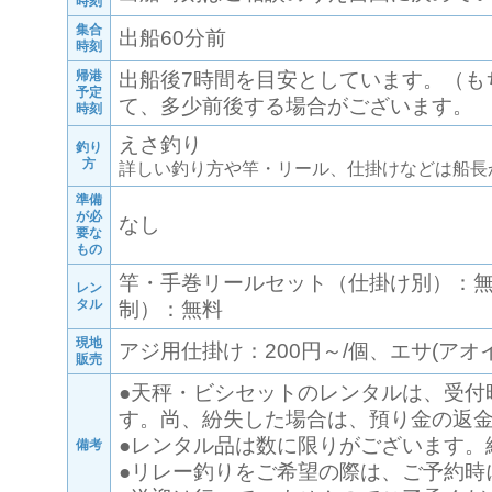
時刻
集合
出船60分前
時刻
帰港
出船後7時間を目安としています。（も
予定
て、多少前後する場合がございます。
時刻
えさ釣り
釣り
方
詳しい釣り方や竿・リール、仕掛けなどは船長
準備
が必
なし
要な
もの
竿・手巻リールセット（仕掛け別）：
レン
タル
制）：無料
現地
アジ用仕掛け：200円～/個、エサ(アオイ
販売
●天秤・ビシセットのレンタルは、受付時に
す。尚、紛失した場合は、預り金の返
●レンタル品は数に限りがございます。
備考
●リレー釣りをご希望の際は、ご予約時