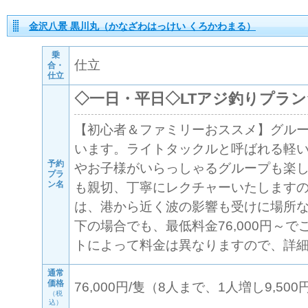
金沢八景 黒川丸（かなざわはっけい くろかわまる）
乗
仕立
合・
仕立
◇一日・平日◇LTアジ釣りプラ
【初心者＆ファミリーおススメ】グル
います。ライトタックルと呼ばれる軽
予約
やお子様がいらっしゃるグループも楽し
プラ
ン名
も親切、丁寧にレクチャーいたします
は、港から近く波の影響も受けに場所な
下の場合でも、最低料金76,000円～
トによって料金は異なりますので、詳
通常
価格
76,000円/隻（8人まで、1人増し9,500円
（税
込）