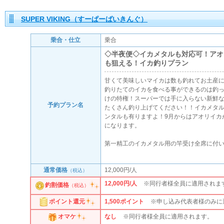
SUPER VIKING（すーぱーばいきんぐ）
乗合・仕立
乗合
◇半夜便◇イカメタルも対応可！アオ
も狙える！イカ釣りプラン
甘くて美味しいマイカは数も釣れてお土産
釣りたてのイカを食べる事ができるのは釣
けの特権！スーパーでは手に入らない新鮮
予約プラン名
たくさん釣り上げてください！！イカメタ
ンタルも有りますよ！9月からはアオリイカ
になります。
第一精工のイカメタル用の竿受け全席に付
通常価格
12,000円/人
（税込）
12,000円/人
※同行者様全員に適用されま
釣割価格
（税込）
1,500
ポイント
※申し込み代表者様のみに
ポイント還元
なし
※同行者様全員に適用されます。
オマケ