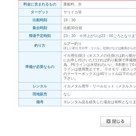
料金に含まれるもの
乗船料、氷
ターゲット
ヤリイカ等
出船時刻
18：30
集合時刻
出船30分前
帰港予定時刻
23：30 ※沖上がりは23：00ごろとなりま
ルアー釣り
釣り方
詳しい釣り方や竿・リール、仕掛けなどは船長から
イカ用仕掛け（オススメの仕掛けは釣り船
にお申し付けいただければ釣り船側で準備致
為、PEラインは水切れのいい、8本撚りで0
準備が必要なもの
ラインは使用禁止です。 ※オモリ（鉛スッテ
のクーラーボックスは40リットル以下のも
下さい。
レンタル
イカメタル用竿・リールセット（メタルスッテ
現地販売
なし
備考
※レンタル品を紛失した場合は有料となり