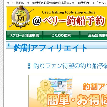
釣り
・
海釣り
・
釣り船
予約&釣果情報は日本最大の釣り船予約サイト「＠ベ
釣割アフィリエイト