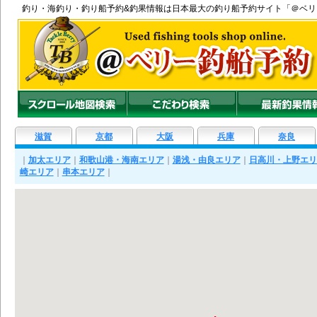
釣り
・
海釣り
・
釣り船
予約&釣果情報は日本最大の釣り船予約サイト「＠ベ
滋賀
京都
大阪
兵庫
奈良
｜
加太エリア
｜
和歌山港・海南エリア
｜
湯浅・由良エリア
｜
日高川・上野エリ
崎エリア
｜
串本エリア
｜