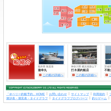
福井県 敦賀港
神奈川県 横浜港新山下
茨城
遊幸丸
打木屋釣船店
不動
この船の詳細へ
この船の詳細へ
「＠ベリー釣船予約」HOME
お問い合わせ
サイトマップ
利用規約
潮汐表・潮見表・タイドグラフ
タイドグラフブログパーツ
釣りゲーム