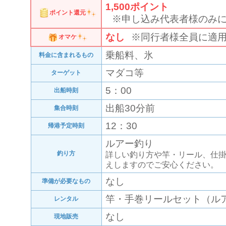
1,500
ポイント
ポイント還元
※申し込み代表者様のみ
なし
※同行者様全員に適
オマケ
乗船料、氷
料金に含まれるもの
マダコ等
ターゲット
5：00
出船時刻
出船30分前
集合時刻
12：30
帰港予定時刻
ルアー釣り
釣り方
詳しい釣り方や竿・リール、仕
えしますのでご安心ください。
なし
準備が必要なもの
竿・手巻リールセット（ルアー
レンタル
なし
現地販売