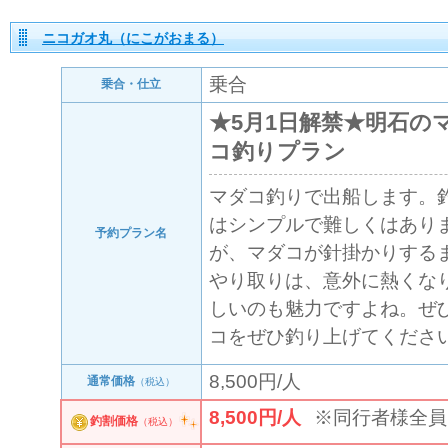
ニコガオ丸（にこがおまる）
乗合
乗合・仕立
★5月1日解禁★明石の
コ釣りプラン
マダコ釣りで出船します。
はシンプルで難しくはあり
予約プラン名
が、マダコが針掛かりする
やり取りは、意外に熱くな
しいのも魅力ですよね。ぜ
コをぜひ釣り上げてくださ
8,500円/人
通常価格
（税込）
8,500円/人
※同行者様全員
釣割価格
（税込）