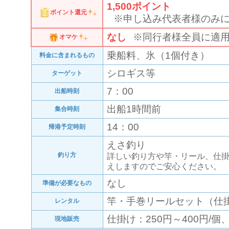
1,500
ポイント
ポイント還元
※申し込み代表者様のみ
なし
※同行者様全員に適
オマケ
乗船料、氷（1個付き）
料金に含まれるもの
シロギス等
ターゲット
7：00
出船時刻
出船1時間前
集合時刻
14：00
帰港予定時刻
えさ釣り
釣り方
詳しい釣り方や竿・リール、仕
えしますのでご安心ください。
なし
準備が必要なもの
竿・手巻リールセット（仕掛け
レンタル
仕掛け：250円～400円/個
現地販売