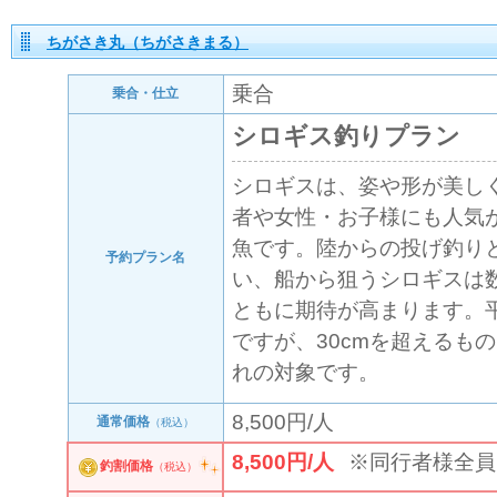
ちがさき丸（ちがさきまる）
乗合
乗合・仕立
シロギス釣りプラン
シロギスは、姿や形が美し
者や女性・お子様にも人気
魚です。陸からの投げ釣り
予約プラン名
い、船から狙うシロギスは
ともに期待が高まります。平
ですが、30cmを超えるも
れの対象です。
8,500円/人
通常価格
（税込）
8,500円/人
※同行者様全員
釣割価格
（税込）