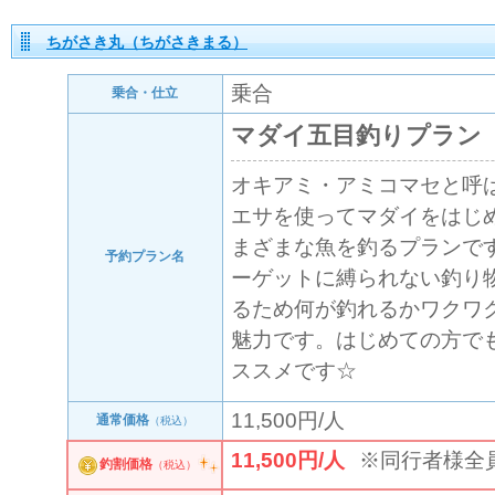
ちがさき丸（ちがさきまる）
乗合
乗合・仕立
マダイ五目釣りプラン
オキアミ・アミコマセと呼
エサを使ってマダイをはじ
まざまな魚を釣るプランで
予約プラン名
ーゲットに縛られない釣り
るため何が釣れるかワクワ
魅力です。はじめての方で
ススメです☆
11,500円/人
通常価格
（税込）
11,500円/人
※同行者様全
釣割価格
（税込）