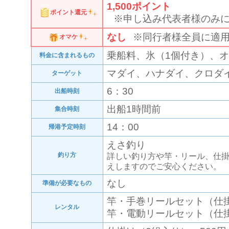
1,500
ポイント
ポイント還元
※申し込み代表者様のみ
なし
※同行者様全員に適
オマケ
乗船料、氷（1個付き）、
料金に含まれるもの
マダイ、ハナダイ、クロダ
ターゲット
6：30
出船時刻
出船1時間前
集合時刻
14：00
帰港予定時刻
えさ釣り
釣り方
詳しい釣り方や竿・リール、仕
えしますのでご安心ください。
なし
準備が必要なもの
竿・手巻リールセット（仕掛け
レンタル
竿・電動リールセット（仕掛け