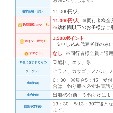
お願いいたします。
11,000円/人
通常価格
（税込）
11,000円/人
※同行者様全
釣割価格
（税込）
幼稚園以下のお子様はご
1,500
ポイント
ポイント還元
※申し込み代表者様のみ
なし
※同行者様全員に適
オマケ
乗船料、エサ、氷
料金に含まれるもの
ヒラメ、カサゴ、メバル、
ターゲット
6：30 ※集合5：45、受
出船時刻
合は、釣り船へ必ずお電話
出船45分前 ※釣り物によ
集合時刻
13：30 ※13：30前後
帰港予定時刻
ます。