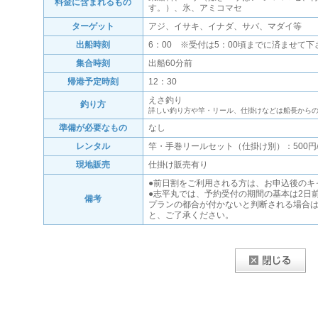
料金に含まれるもの
す。）、氷、アミコマセ
ターゲット
アジ、イサキ、イナダ、サバ、マダイ等
出船時刻
6：00 ※受付は5：00頃までに済ませて下
集合時刻
出船60分前
帰港予定時刻
12：30
えさ釣り
釣り方
詳しい釣り方や竿・リール、仕掛けなどは船長から
準備が必要なもの
なし
レンタル
竿・手巻リールセット（仕掛け別）：500円
現地販売
仕掛け販売有り
●前日割をご利用される方は、お申込後のキ
●志平丸では、予約受付の期間の基本は2日
備考
プランの都合が付かないと判断される場合
と、ご了承ください。