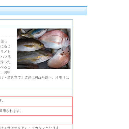
を使っ
節に応じ
ヒラメも
にハマる
ち帰った
並べるこ
は、お申
け・道具立て】道糸はPE2号以下、オモリは
す。
適用されます。
付けエサはオキアミ・イカタンとなりま