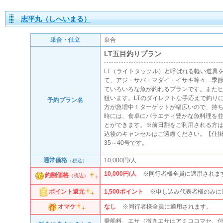
志平丸（しへいまる）
乗合・仕立
乗合
LT五目釣りプラン
LT（ライトタックル）と呼ばれる軽い道具
て、アジ・サバ・マダイ・イサキ等々…季
ていろいろな魚が釣れるプランです。また
狙います。LTのダイレクトな手応えで釣り
予約プラン名
方が急増中！ターゲットが幅広いので、持
時には、食卓にバラエティ豊かな魚料理を
とができます。※前日割をご利用される方
込後のキャンセルはご遠慮ください。【仕掛
35～40号です。
通常価格
10,000円/人
（税込）
10,000円/人
※同行者様全員に適用されま
釣割価格
（税込）
1,500
ポイント
※申し込み代表者様のみに
ポイント還元
なし
※同行者様全員に適用されます。
オマケ
乗船料、エサ（撒きエサはアミココマセ、