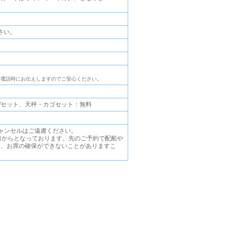
さい。
の電話時にお伝えしますのでご安心ください。
/セット、天秤・カゴセット：無料
ャンセルはご遠慮ください。
前からとなっております。先のご予約で配船や
は、お席の確保ができないことがありますこ