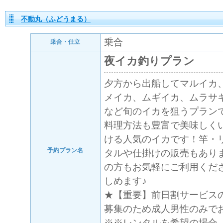
不動丸（ふどうまる）
乗合
乗合・仕立
夜イカ釣りプラン
夕方から出船してマルイカ
メイカ、ムギイカ、ムラサ
など旬のイカを狙うプラン
料理方法も豊富で美味しく
ける人気のイカです！竿・
予約プラン名
タルや仕掛けの販売もあり
の方もお気軽にご利用くだ
しめます♪
★【重要】前日割サービス
募集のため成人男性のみで
※※レンタルを希望の場合