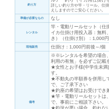
釣り方
詳しい釣り方や竿・リール、仕
えしますのでご安心ください。
なし
準備が必要なもの
竿・電動リールセット（仕掛け
イカ仕掛け用投入器：無料
レンタル
き）（仕掛け別）：1,000円
仕掛け：1,000円前後～/個
現地販売
※※レンタルを希望の場合
利用の有無」を必ずご記載
★女性とお子様(中学生未満)は
す。
★不動丸の半額券を併用し
で、ご了承下さい
★釣座の希望はお受けでき
★竿・電動リールセットは
で、事前にご相談下さい。
備考
★釣況が悪い場合、釣れな