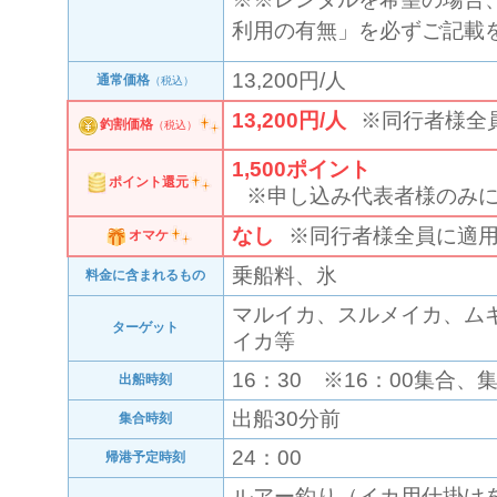
利用の有無」を必ずご記載
13,200円/人
通常価格
（税込）
13,200円/人
※同行者様全
釣割価格
（税込）
1,500
ポイント
ポイント還元
※申し込み代表者様のみ
なし
※同行者様全員に適
オマケ
乗船料、氷
料金に含まれるもの
マルイカ、スルメイカ、ム
ターゲット
イカ等
16：30 ※16：00集合
出船時刻
出船30分前
集合時刻
24：00
帰港予定時刻
ルアー釣り（イカ用仕掛け